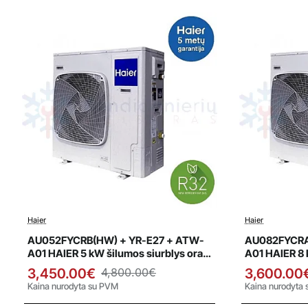
Haier
Haier
Išpardavimas
Išparda
AU052FYCRB(HW) + YR-E27 + ATW-
AU082FYCRA
A01 HAIER 5 kW šilumos siurblys oras
A01 HAIER 8 
- vanduo
- vanduo
3,450.00€
4,800.00€
3,600.00
Kaina nurodyta su PVM
Kaina nurodyta