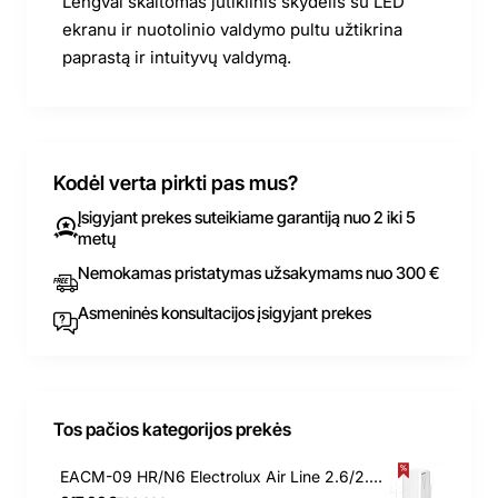
Lengvai skaitomas jutiklinis skydelis su LED
ekranu ir nuotolinio valdymo pultu užtikrina
paprastą ir intuityvų valdymą.
Kodėl verta pirkti pas mus?
Įsigyjant prekes suteikiame garantiją nuo 2 iki 5
metų
Nemokamas pristatymas užsakymams nuo 300 €
Asmeninės konsultacijos įsigyjant prekes
Tos pačios kategorijos prekės
EACM-09 HR/N6 Electrolux Air Line 2.6/2.3 kW mobilus oro kondicionierius