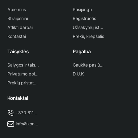
Apie mus
Prisijungti
Straipsniai
Registruotis
Atlikti darbai
Užsakymų istorija
Kontaktai
Prekių krepšelis
Taisyklės
Pagalba
Sąlygos ir taisyklės
Gaukite pasiūlymą
Privatumo politika
D.U.K
Prekių pristatymas
Kontaktai
+370 611 38 500
info@kondicionieriu-meistras.lt