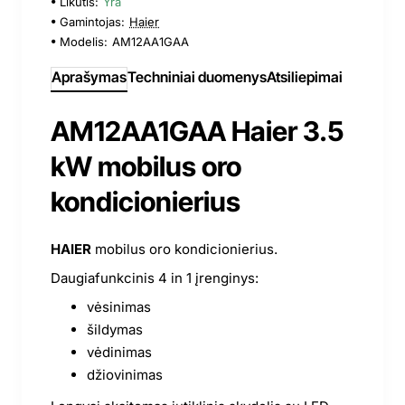
Likutis:
Yra
Gamintojas:
Haier
Modelis:
AM12AA1GAA
Aprašymas
Techniniai duomenys
Atsiliepimai
AM12AA1GAA Haier 3.5
kW mobilus oro
kondicionierius
HAIER
mobilus oro kondicionierius.
Daugiafunkcinis 4 in 1 įrenginys:
vėsinimas
šildymas
vėdinimas
džiovinimas