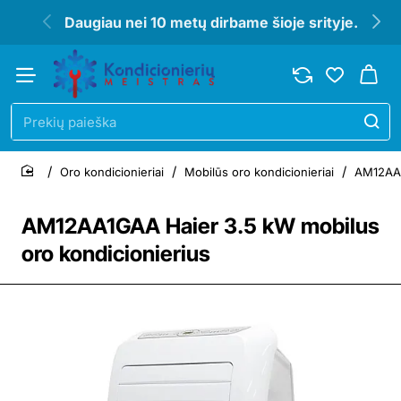
Daugiau nei 10 metų dirbame šioje srityje.
Prekių
paieška
Oro kondicionieriai
Mobilūs oro kondicionieriai
AM12AA1
home
AM12AA1GAA Haier 3.5 kW mobilus
oro kondicionierius