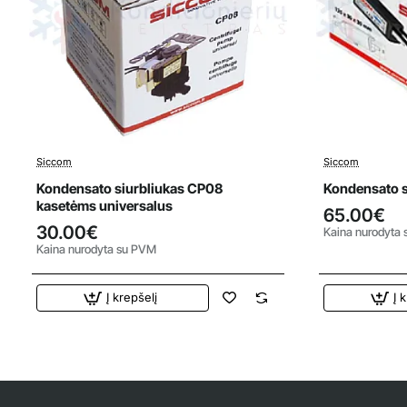
Siccom
Siccom
Kondensato siurbliukas CP08
Kondensato s
kasetėms universalus
65.00€
30.00€
Kaina nurodyta
Kaina nurodyta su PVM
Į krepšelį
Į 