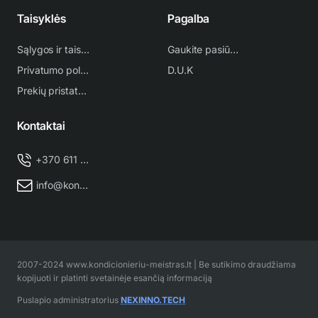
Taisyklės
Pagalba
Sąlygos ir taisyklės
Gaukite pasiūlymą
Privatumo politika
D.U.K
Prekių pristatymas
Kontaktai
+370 611 38 500
info@kondicionieriu-meistras.lt
2007-2024 www.kondicionieriu-meistras.lt | Be sutikimo draudžiama
kopijuoti ir platinti svetainėje esančią informaciją
Puslapio administratorius
NEXINNO.TECH