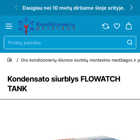
Daugiau nei 10 metų dirbame šioje srityje.
Prekių
paieška
Oro kondicionierių-šilumos siurblių montavimo medžiagos ir p
home
Kondensato siurblys FLOWATCH
TANK