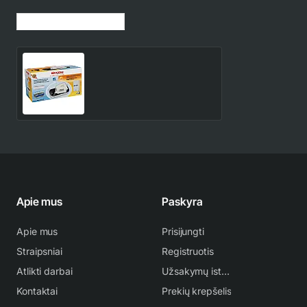
Jūsų peržiūrėtos prekės
Kondensato siurblys
FLOWATCH TANK
75.00€
Apie mus
Paskyra
Apie mus
Prisijungti
Straipsniai
Registruotis
Atlikti darbai
Užsakymų istorija
Kontaktai
Prekių krepšelis