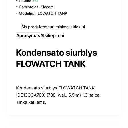
Likutis:
Yra
Gamintojas:
Siccom
Modelis:
FLOWATCH TANK
Šis produktas turi minimalų kiekį 4
Aprašymas
Atsiliepimai
Kondensato siurblys
FLOWATCH TANK
Kondensato siurblys FLOWATCH TANK
(DE13QCA700) (788 l/val., 5,5 m) 1,3l talpa.
Tinka katilams.