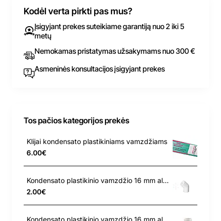
Kodėl verta pirkti pas mus?
Įsigyjant prekes suteikiame garantiją nuo 2 iki 5
metų
Nemokamas pristatymas užsakymams nuo 300 €
Asmeninės konsultacijos įsigyjant prekes
Tos pačios kategorijos prekės
Klijai kondensato plastikiniams vamzdžiams
6.00€
Kondensato plastikinio vamzdžio 16 mm alkūnė 105
2.00€
Kondensato plastikinio vamzdžio 16 mm alkūnė 45