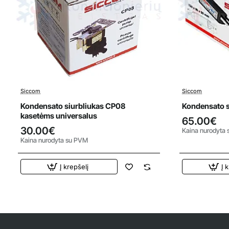
Siccom
Siccom
Kondensato siurbliukas CP08
Kondensato s
kasetėms universalus
65.00€
30.00€
Kaina nurodyta
Kaina nurodyta su PVM
Į krepšelį
Į 