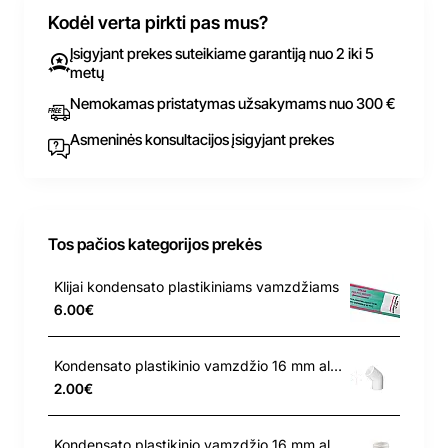
Kodėl verta pirkti pas mus?
Įsigyjant prekes suteikiame garantiją nuo 2 iki 5
metų
Nemokamas pristatymas užsakymams nuo 300 €
Asmeninės konsultacijos įsigyjant prekes
Tos pačios kategorijos prekės
Klijai kondensato plastikiniams vamzdžiams
6.00€
Kondensato plastikinio vamzdžio 16 mm alkūnė 105
2.00€
Kondensato plastikinio vamzdžio 16 mm alkūnė 45