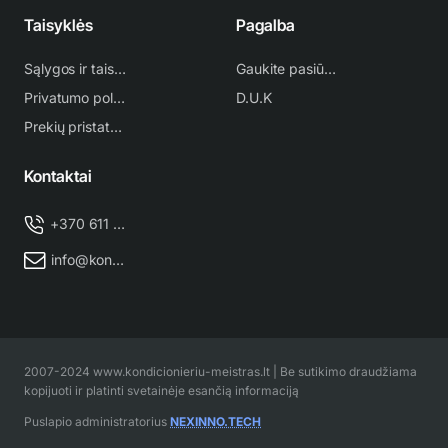
Taisyklės
Pagalba
Sąlygos ir taisyklės
Gaukite pasiūlymą
Privatumo politika
D.U.K
Prekių pristatymas
Kontaktai
+370 611 38 500
info@kondicionieriu-meistras.lt
2007-2024 www.kondicionieriu-meistras.lt | Be sutikimo draudžiama
kopijuoti ir platinti svetainėje esančią informaciją
Puslapio administratorius
NEXINNO.TECH