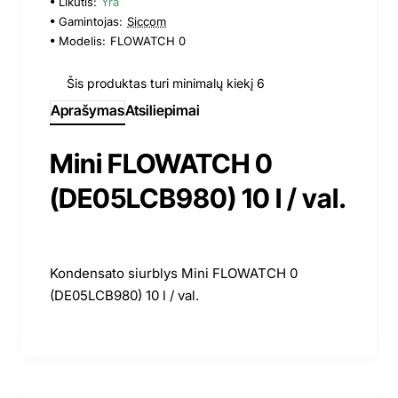
Likutis:
Yra
Gamintojas:
Siccom
Modelis:
FLOWATCH 0
Šis produktas turi minimalų kiekį 6
Aprašymas
Atsiliepimai
Mini FLOWATCH 0
(DE05LCB980) 10 l / val.
Kondensato siurblys Mini FLOWATCH 0
(DE05LCB980) 10 l / val.