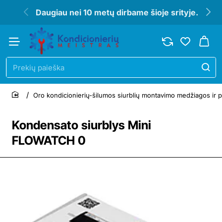
Daugiau nei 10 metų dirbame šioje srityje.
Prekių
paieška
Oro kondicionierių-šilumos siurblių montavimo medžiagos ir p
home
Kondensato siurblys Mini
FLOWATCH 0