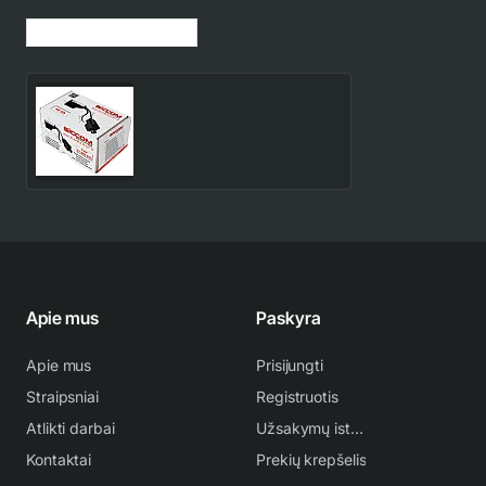
Jūsų peržiūrėtos prekės
Kondensato siurblys Mini
FLOWATCH 0
55.00€
Apie mus
Paskyra
Apie mus
Prisijungti
Straipsniai
Registruotis
Atlikti darbai
Užsakymų istorija
Kontaktai
Prekių krepšelis