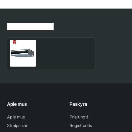
Jūsų peržiūrėtos prekės
RDG09LLTA Fuji Electric
2.6/3.0 kW kanalinis vidinis
blokas
628.00€
739.00€
Apie mus
Paskyra
Apie mus
Prisijungti
Straipsniai
Registruotis