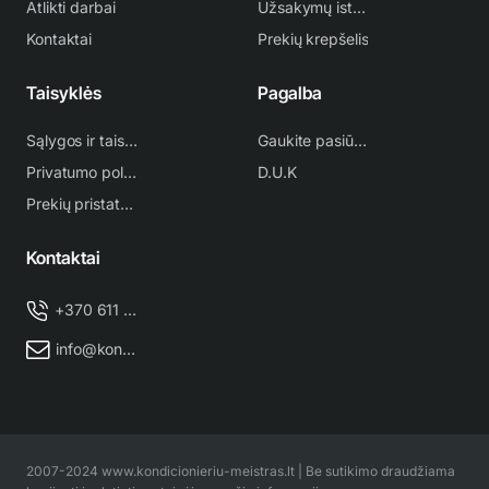
Atlikti darbai
Užsakymų istorija
Kontaktai
Prekių krepšelis
Taisyklės
Pagalba
Sąlygos ir taisyklės
Gaukite pasiūlymą
Privatumo politika
D.U.K
Prekių pristatymas
Kontaktai
+370 611 38 500
info@kondicionieriu-meistras.lt
2007-2024 www.kondicionieriu-meistras.lt | Be sutikimo draudžiama