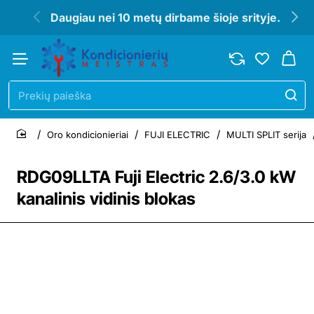
Daugiau nei 10 metų dirbame šioje srityje.
Prekių
paieška
Oro kondicionieriai
FUJI ELECTRIC
MULTI SPLIT serija
home
RDG09LLTA Fuji Electric 2.6/3.0 kW
kanalinis vidinis blokas