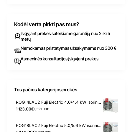
Kodėl verta pirkti pas mus?
Įsigyjant prekes suteikiame garantiją nuo 2 iki 5
metų
Nemokamas pristatymas užsakymams nuo 300 €
Asmeninės konsultacijos įsigyjant prekes
Tos pačios kategorijos prekės
ROG14LAC2 Fuji Electric 4.0/4.4 kW išorinis blokas
1,123.00€
1,321.00€
ROG18LAC2 Fuji Electric 5.0/5.6 kW išorinis blokas