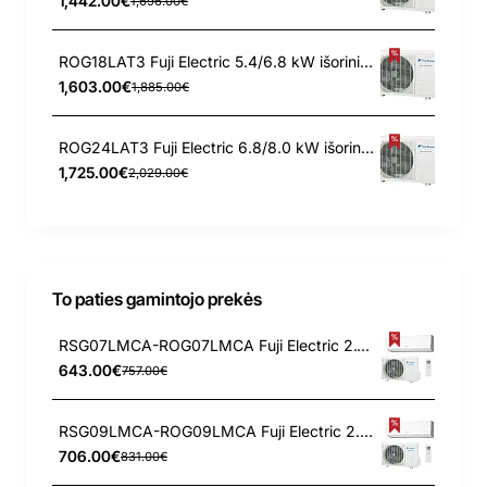
1,442.00€
1,696.00€
ROG18LAT3 Fuji Electric 5.4/6.8 kW išorinis blokas
1,603.00€
1,885.00€
ROG24LAT3 Fuji Electric 6.8/8.0 kW išorinis blokas
1,725.00€
2,029.00€
To paties gamintojo prekės
RSG07LMCA-ROG07LMCA Fuji Electric 2.1/3.0 kW kondicionierius
643.00€
757.00€
RSG09LMCA-ROG09LMCA Fuji Electric 2.5/3.2 kW kondicionierius
706.00€
831.00€