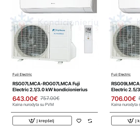
Fuji Electric
Fuji Electric
Išpardavimas
Išparda
RSG07LMCA-ROG07LMCA Fuji
RSG09LMCA-
Electric 2.1/3.0 kW kondicionierius
Electric 2.5/
643.00€
757.00€
706.00€
Kaina nurodyta su PVM
Kaina nurodyta
Į krepšelį
Į 