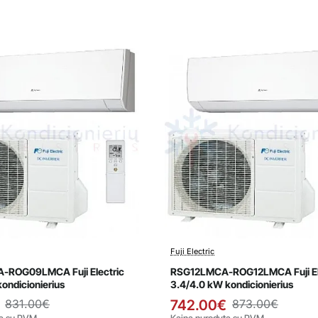
Fuji Electric
avimas
Išpardavimas
ROG09LMCA Fuji Electric
RSG12LMCA-ROG12LMCA Fuji El
ondicionierius
3.4/4.0 kW kondicionierius
831.00€
742.00€
873.00€
ta su PVM
Kaina nurodyta su PVM