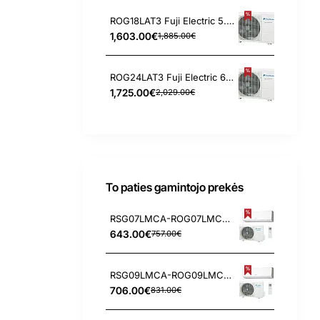
ROG18LAT3 Fuji Electric 5.4/6.8 kW išorinis blokas
1,603.00€
1,885.00€
ROG24LAT3 Fuji Electric 6.8/8.0 kW išorinis blokas
1,725.00€
2,029.00€
To paties gamintojo prekės
RSG07LMCA-ROG07LMCA Fuji Electric 2.1/3.0 kW kondicionierius
643.00€
757.00€
RSG09LMCA-ROG09LMCA Fuji Electric 2.5/3.2 kW kondicionierius
706.00€
831.00€