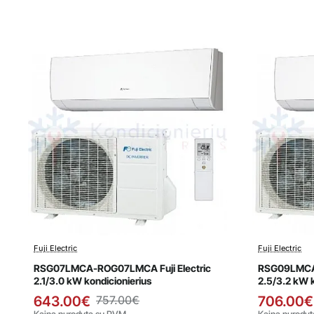
Fuji Electric
Fuji Electric
Išpardavimas
Išpard
RSG07LMCA-ROG07LMCA Fuji Electric
RSG09LMCA-
2.1/3.0 kW kondicionierius
2.5/3.2 kW k
643.00€
757.00€
706.00€
Kaina nurodyta su PVM
Kaina nurody