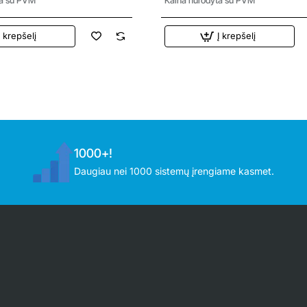
Į krepšelį
Į krepšelį
1000+!
Daugiau nei 1000 sistemų įrengiame kasmet.