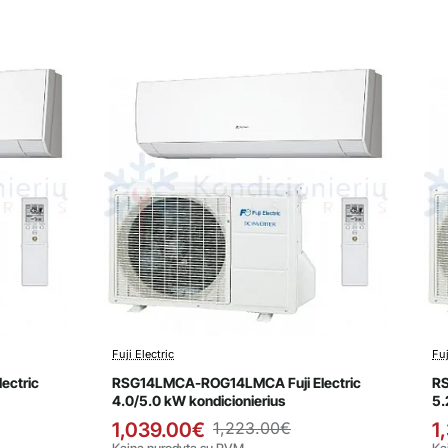
Fuji Electric
Fuj
Išpardavimas
ectric
RSG14LMCA-ROG14LMCA Fuji Electric
RS
4.0/5.0 kW kondicionierius
5.
1,039.00€
1,223.00€
1
Kaina nurodyta su PVM
Ka