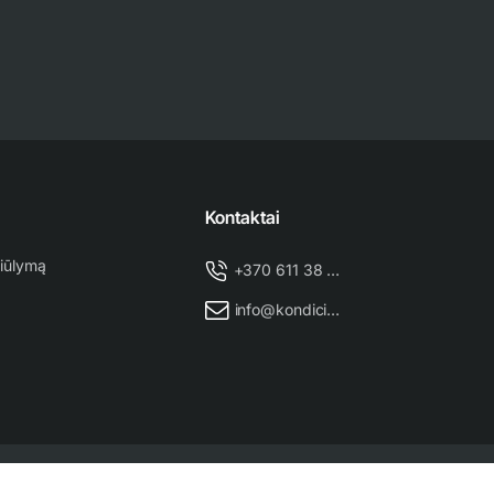
Kontaktai
iūlymą
+370 611 38 500
info@kondicionieriu-meistras.lt
Puslapio administratorius
NEXINNO.TECH