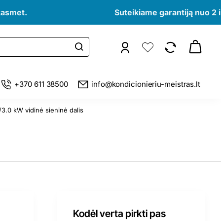
kasmet.
Suteikiame garantiją nuo 2 i
+370 611 38500
info@kondicionieriu-meistras.lt
3.0 kW vidinė sieninė dalis
Kodėl verta pirkti pas