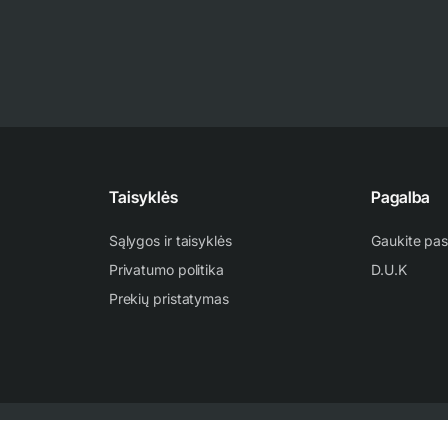
Taisyklės
Pagalba
Sąlygos ir taisyklės
Gaukite pas
Privatumo politika
D.U.K
Prekių pristatymas
ti ir platinti svetainėje esančią informaciją