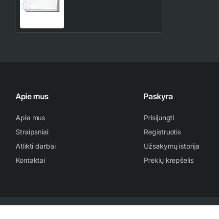
dalis
247.00€
291.00€
Apie mus
Paskyra
Apie mus
Prisijungti
Straipsniai
Registruotis
Atlikti darbai
Užsakymų istorija
Kontaktai
Prekių krepšelis
2007-2024 www.kondicionieriu-meistras.lt | Be sutikimo draudžiama kopijuo