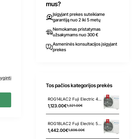
mus?
Įsigyjant prekes suteikiame
garantiją nuo 2 iki 5 metų
Nemokamas pristatymas
užsakymams nuo 300 €
Asmeninės konsultacijos įsigyjant
prekes
yginti
Tos pačios kategorijos prekės
ROG14LAC2 Fuji Electric 4.0/4.4 kW išorinis blokas
1,123.00€
1,321.00€
ROG18LAC2 Fuji Electric 5.0/5.6 kW išorinis blokas
1,442.00€
1,696.00€