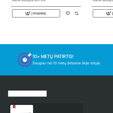
Į krepšelį
10+ METŲ PATIRTIS!
Daugiau nei 10 metų dirbame šioje srityje.
Jūsų peržiūrėtos prekės
RSG09LMCA Fuji Electric
2.6/3.0 kW vidinė sieninė