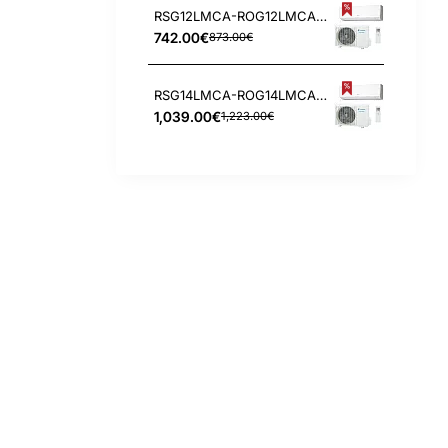
RSG12LMCA-ROG12LMCA Fuji Electric 3.4/4.0 kW kondicionierius
742.00€
873.00€
RSG14LMCA-ROG14LMCA Fuji Electric 4.0/5.0 kW kondicionierius
1,039.00€
1,223.00€