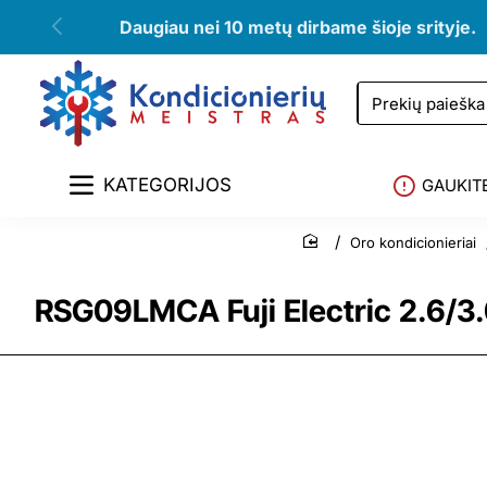
Daugiau nei 10 metų dirbame šioje srityje.
Prekių
paieška
KATEGORIJOS
GAUKIT
Oro kondicionieriai
home
RSG09LMCA Fuji Electric 2.6/3.0