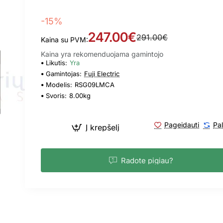
-15%
247.00€
291.00€
Kaina su PVM:
Kaina yra rekomenduojama gamintojo
Likutis:
Yra
Gamintojas:
Fuji Electric
Modelis:
RSG09LMCA
Svoris:
8.00kg
Pageidauti
Pal
Į krepšelį
Radote pigiau?