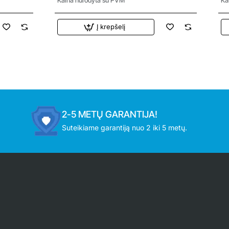
Į krepšelį
2-5 METŲ GARANTIJA!
Suteikiame garantiją nuo 2 iki 5 metų.