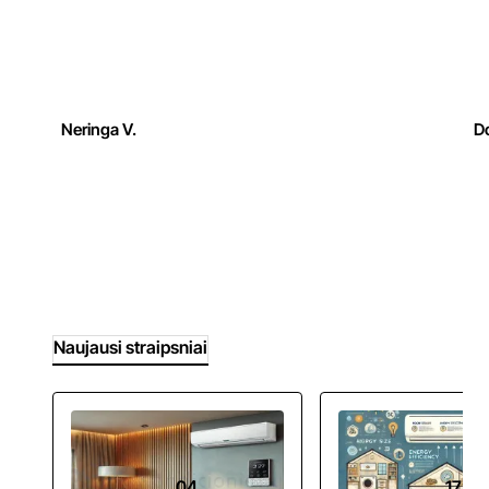
Neringa V.
Do
Naujausi straipsniai
04
17