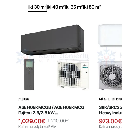
iki 30 m²
iki 40 m²
iki 65 m²
iki 80 m²
Fujitsu
Mitsubishi Heavy In
Išpardavimas
Išpardavi
Naujiena
ASEH09KMCGB / AOEH09KMCG
SRK/SRC25ZS-
Fujitsu 2.5/2.8 kW
Heavy Industri
kondicionierius
kondicionieriu
1,029.00€
1,210.00€
973.00€
1,
Kaina nurodyta su PVM
Kaina nurodyta s