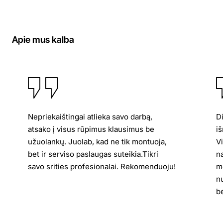
Apie mus kalba
Nepriekaištingai atlieka savo darbą,
D
atsako į visus rūpimus klausimus be
iš
užuolankų. Juolab, kad ne tik montuoja,
V
bet ir serviso paslaugas suteikia.Tikri
n
savo srities profesionalai. Rekomenduoju!
me
n
be