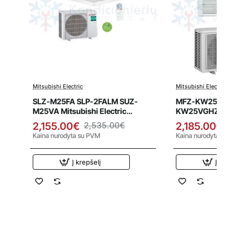
Mitsubishi Electric
Mitsubishi Electric
Išpardavimas
Išpardavi
SLZ-M25FA SLP-2FALM SUZ-
MFZ-KW25VG
M25VA Mitsubishi Electric
KW25VGHZ Mits
2.6/3.2 kW kasetinis oro
2.5/3.4 kW gri
2,155.00€
2,535.00€
2,185.00€
kondicionierius - šilumos siurblys
siurblys
Kaina nurodyta su PVM
Kaina nurodyta s
Į krepšelį
Į kr