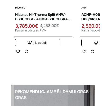
Hisense
Aux
Išpardavimas
Išpardavi
Hisense Hi-Therma Split AHW-
ACHP-H06/4R
060HCDS1 - AHM-060HCDSAA
H06/4R3HA-O 
6.0 kW oras-vanduo šilumos
oras-vanduo ši
3,785.00€
4,453.00€
2,560.00€
siurblys
Kaina nurodyta su PVM
Kaina nurodyta s
Į krepšelį
Į kr
REKOMENDUOJAME ŠILDYMUI ORAS-
ORAS