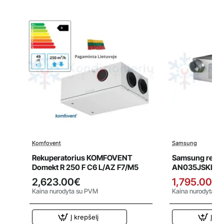
Komfovent
Samsung
Išpardavi
Rekuperatorius KOMFOVENT
Samsung rekup
Domekt R 250 F C6 L/AZ F7/M5
AN035JSKLKN
priešsroviniu š
2,623.00€
1,795.00€
valdikliu
Kaina nurodyta su PVM
Kaina nurodyta s
Į krepšelį
Į kr