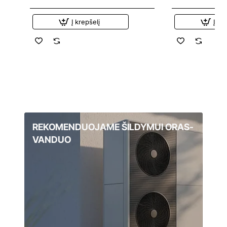
Į krepšelį
Į kr
REKOMENDUOJAME ŠILDYMUI ORAS-
VANDUO