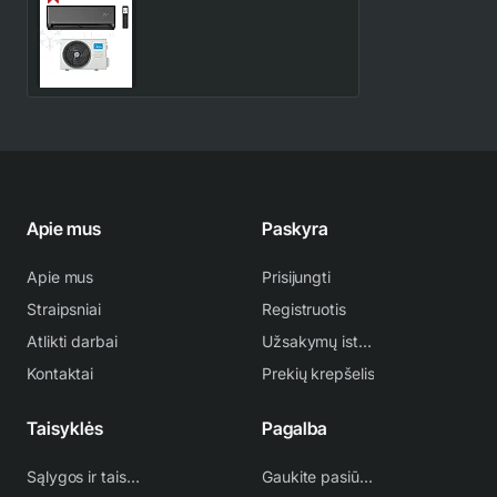
Midea EZ 7.0/7.3 kW
šilumos siurblys (antracito
spalva) | EZB-24RD6-I -
1,024.87€
1,464.10€
EZ-24RD6H-O
Apie mus
Paskyra
Apie mus
Prisijungti
Straipsniai
Registruotis
Atlikti darbai
Užsakymų istorija
Kontaktai
Prekių krepšelis
Taisyklės
Pagalba
Sąlygos ir taisyklės
Gaukite pasiūlymą