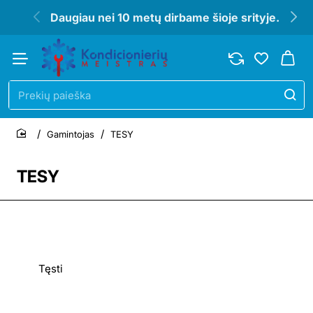
Daugiau nei 10 metų dirbame šioje srityje.
Prekių
paieška
Gamintojas
TESY
home
TESY
Tęsti