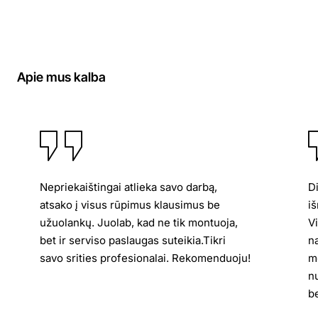
Apie mus kalba
Nepriekaištingai atlieka savo darbą,
D
atsako į visus rūpimus klausimus be
iš
užuolankų. Juolab, kad ne tik montuoja,
V
bet ir serviso paslaugas suteikia.Tikri
n
savo srities profesionalai. Rekomenduoju!
me
n
be