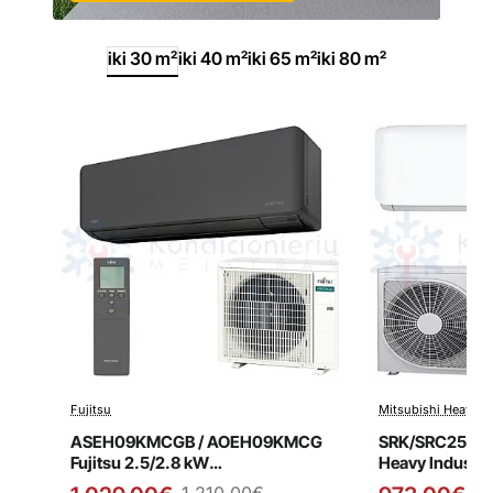
iki 30 m²
iki 40 m²
iki 65 m²
iki 80 m²
Fujitsu
Mitsubishi Heavy In
Išpardavimas
Išpardavi
Naujiena
ASEH09KMCGB / AOEH09KMCG
SRK/SRC25ZS-
Fujitsu 2.5/2.8 kW
Heavy Industri
kondicionierius
kondicionieriu
1,210.00€
1,