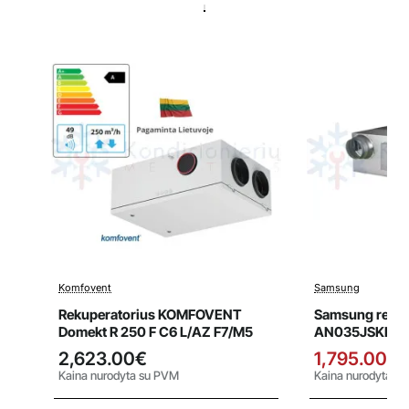
Komfovent
Samsung
Išpardavi
Rekuperatorius KOMFOVENT
Samsung rekup
Domekt R 250 F C6 L/AZ F7/M5
AN035JSKLKN
priešsroviniu š
2,623.00€
1,795.00€
valdikliu
Kaina nurodyta su PVM
Kaina nurodyta s