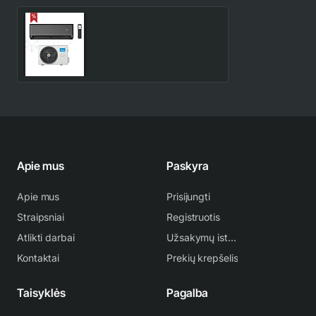
Midea EZ 7.0/7.3 kW
šilumos siurblys (antracito
spalva) | EZB-24RD6-I -
1,024.87€
1,464.10€
EZ-24RD6H-O
Apie mus
Paskyra
Apie mus
Prisijungti
Straipsniai
Registruotis
Atlikti darbai
Užsakymų istorija
Kontaktai
Prekių krepšelis
Taisyklės
Pagalba