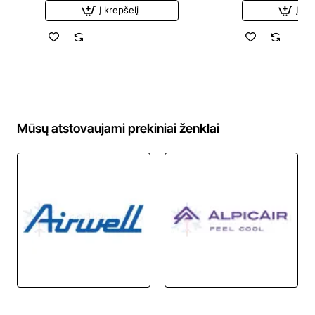
Į krepšelį
Į kr
Mūsų atstovaujami prekiniai ženklai