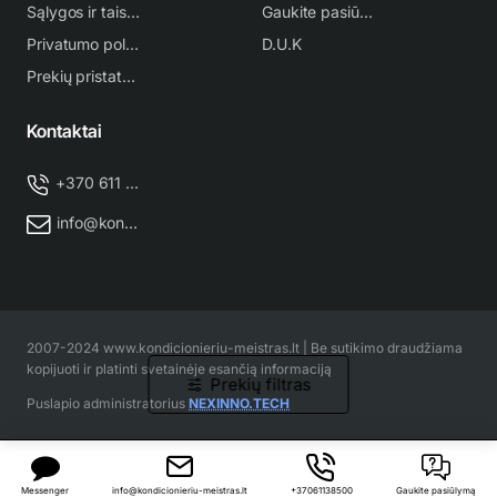
Sąlygos ir taisyklės
Gaukite pasiūlymą
Privatumo politika
D.U.K
Prekių pristatymas
Kontaktai
+370 611 38 500
info@kondicionieriu-meistras.lt
2007-2024 www.kondicionieriu-meistras.lt | Be sutikimo draudžiama
kopijuoti ir platinti svetainėje esančią informaciją
Prekių filtras
Puslapio administratorius
NEXINNO.TECH
Messenger
info@kondicionieriu-meistras.lt
+37061138500
Gaukite pasiūlymą