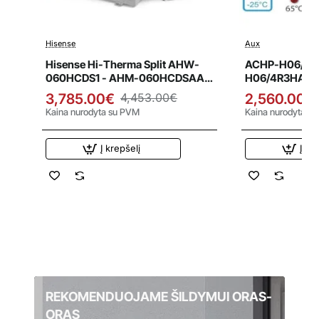
Hisense
Aux
Išpardavimas
Išpardavi
Hisense Hi-Therma Split AHW-
ACHP-H06/4R
060HCDS1 - AHM-060HCDSAA
H06/4R3HA-O 
6.0 kW oras-vanduo šilumos
oras-vanduo ši
3,785.00€
4,453.00€
2,560.00€
siurblys
Kaina nurodyta su PVM
Kaina nurodyta s
Į krepšelį
Į kr
REKOMENDUOJAME ŠILDYMUI ORAS-
ORAS