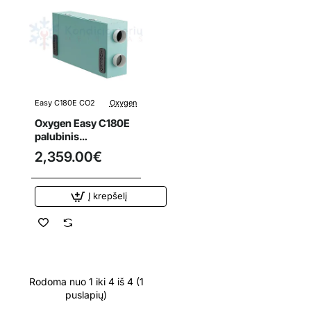
Easy C180E CO2
Oxygen
Oxygen Easy C180E
palubinis
rekuperatorius su
2,359.00€
integruotu CO2
davikliu
Į krepšelį
Rodoma nuo 1 iki 4 iš 4 (1
puslapių)