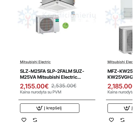
Mitsubishi Electric
Mitsubishi Electric
Išpardavimas
Išpardavi
SLZ-M25FA SLP-2FALM SUZ-
MFZ-KW25VG
M25VA Mitsubishi Electric
KW25VGHZ Mits
2.6/3.2 kW kasetinis oro
2.5/3.4 kW gri
2,155.00€
2,535.00€
2,185.00€
kondicionierius - šilumos siurblys
siurblys
Kaina nurodyta su PVM
Kaina nurodyta s
Į krepšelį
Į kr