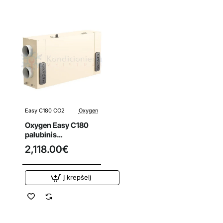
Easy C180 CO2
Oxygen
Oxygen Easy C180
palubinis
rekuperatorius su
2,118.00€
integruotu CO2
davikliu
Į krepšelį