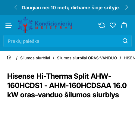
Daugiau nei 10 metų dirbame šioje srityje.
Prekių
paieška
Šilumos siurbliai
Šilumos siurbliai ORAS-VANDUO
HISEN
home
Hisense Hi-Therma Split AHW-
160HCDS1 - AHM-160HCDSAA 16.0
kW oras-vanduo šilumos siurblys