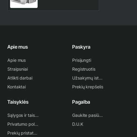
vanduo šilumos siurblys
Apie mus
Paskyra
Apie mus
Prisijungti
Straipsniai
Registruotis
Atlikti darbai
Užsakymų istorija
Kontaktai
Prekių krepšelis
Taisyklės
Pagalba
Sąlygos ir taisyklės
Gaukite pasiūlymą
Privatumo politika
D.U.K
Prekių pristatymas