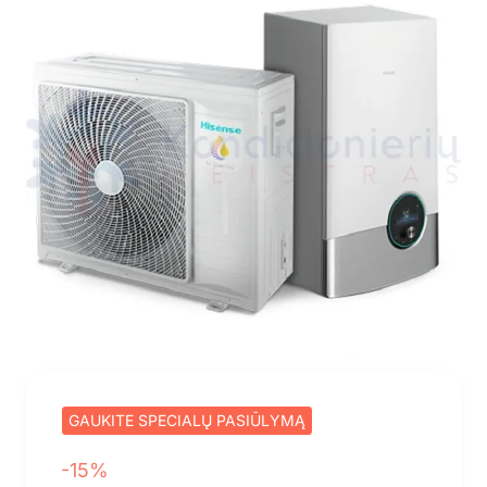
GAUKITE SPECIALŲ PASIŪLYMĄ
-15%