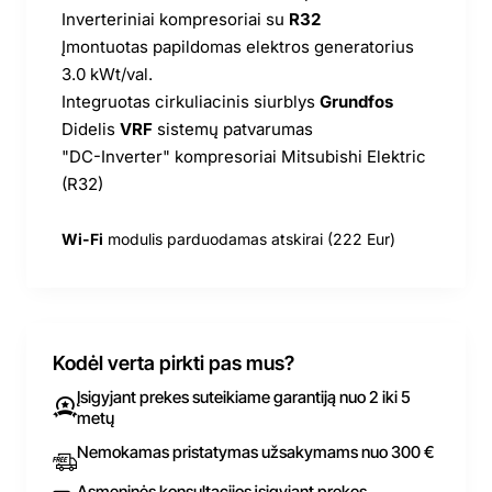
Inverteriniai kompresoriai su
R32
Įmontuotas papildomas elektros generatorius
3.0 kWt/val.
Integruotas cirkuliacinis siurblys
Grundfos
Didelis
VRF
sistemų patvarumas
"DC-Inverter" kompresoriai Mitsubishi Elektric
(R32)
Wi-Fi
modulis parduodamas atskirai (222 Eur)
Kodėl verta pirkti pas mus?
Įsigyjant prekes suteikiame garantiją nuo 2 iki 5
metų
Nemokamas pristatymas užsakymams nuo 300 €
Asmeninės konsultacijos įsigyjant prekes