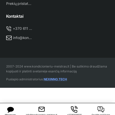
Prekių pristatymas
Kontaktai
+370 611 38 500
info@kondicionieriu-meistras.lt
2007-2024 www.kondicionieriu-meistras.lt | Be sutikimo draudžiama
kopijuoti ir platinti svetainėje esančią informaciją
Puslapio administratorius
NEXINNO.TECH
Messenger
info@kondicionieriu-meistras.lt
+37061138500
Gaukite pasiūlymą