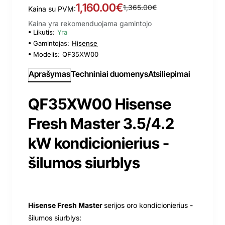
1,160.00€
1,365.00€
Kaina su PVM:
Kaina yra rekomenduojama gamintojo
Likutis:
Yra
Gamintojas:
Hisense
Modelis:
QF35XW00
Aprašymas
Techniniai duomenys
Atsiliepimai
QF35XW00 Hisense
Fresh Master 3.5/4.2
kW kondicionierius -
šilumos siurblys
Hisense Fresh Master
serijos oro kondicionierius -
šilumos siurblys: