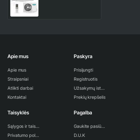
kondicionierius - šilumos
1,160.00€
1,365.00€
siurblys
Apie mus
Paskyra
Apie mus
Prisijungti
Straipsniai
Registruotis
Atlikti darbai
Užsakymų istorija
Kontaktai
Prekių krepšelis
Taisyklės
Pagalba
Sąlygos ir taisyklės
Gaukite pasiūlymą
Privatumo politika
D.U.K