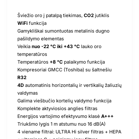
Šviežio oro į patalpą tiekimas,
CO2
jutiklis
WiFi
funkcija
Gamykliškai sumontuotas metalinis dugno
pašildymo elementas
Veikia
nuo -22 °C iki +43 °C
lauko oro
temperatūros
Temperatūros
+8 °C
palaikymo funkcija
Kompresoriai GMCC (Toshiba) su šaltnešiu
R32
4D
automatinis horizontalių ir vertikalių žaliuzių
valdymas
Galima viešbučio kortelių valdymo funkcija
Komplekte aktyviosios anglies filtras
Energijos vartojimo efektyvumo klasė
A+++
Triukšmo lygis 1 m atstumu nuo 16 dB(A)
4 viename filtrai: ULTRA Hi silver filtras + HEPA