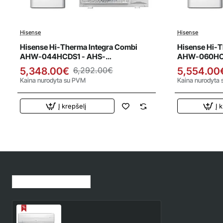
Hisense
Hisense
Išpardavimas
Išparda
Hisense Hi-Therma Integra Combi
Hisense Hi-T
AHW-044HCDS1 - AHS-
AHW-060HCD
044HCDSAA-23 4.4 kW oras-vanduo
060HCDSAA-
5,348.00€
6,292.00€
5,554.00
šilumos siurblys
šilumos siur
Kaina nurodyta su PVM
Kaina nurodyta
Į krepšelį
Į 
Jūsų peržiūrėtos prekės
QF35XW00 Hisense Fresh
Master 3.5/4.2 kW