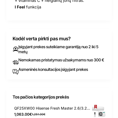
+ vitaminas C + neigiamų jonų filtras.
I Feel
funkcija
Kodėl verta pirkti pas mus?
Įsigyjant prekes suteikiame garantiją nuo 2 iki 5
metų
Nemokamas pristatymas užsakymams nuo 300 €
Asmeninės konsultacijos įsigyjant prekes
Tos pačios kategorijos prekės
QF25XW00 Hisense Fresh Master 2.6/3.2 kW kondicionierius - šilumos siurblys
1,063.00€
1,251.00€