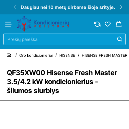
Daugiau nei 10 metų dirbame šioje srityje.
Prekių
paieška
Oro kondicionieriai
HISENSE
HISENSE FRESH MASTER kond
home
QF35XW00 Hisense Fresh Master
3.5/4.2 kW kondicionierius -
šilumos siurblys