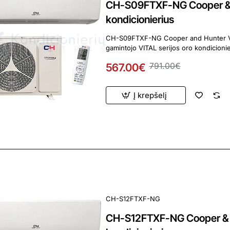
CH-S09FTXF-NG Cooper & H
kondicionierius
CH-S09FTXF-NG Cooper and Hunter VITAL 2.5/2
567.00€
791.00€
Į krepšelį
ardavimas
CH-S12FTXF-NG
CH-S12FTXF-NG Cooper & H