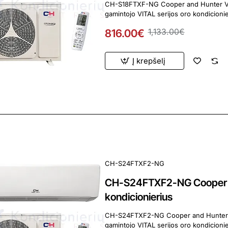
CH-S18FTXF-NG Cooper and Hunter VITAL 4.6/5
816.00€
1,133.00€
Į krepšelį
ardavimas
CH-S24FTXF2-NG
CH-S24FTXF2-NG Cooper & 
kondicionierius
CH-S24FTXF2-NG Cooper and Hunter VITAL 6.2