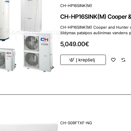
CH-HP16SINK(M)
CH-HP16SINK(M) Cooper & H
CH-HP16SINK(M) Cooper and Hunter oras-vanduo šilumos s
5,049.00€
Į krepšelį
CH-S09FTXF-NG