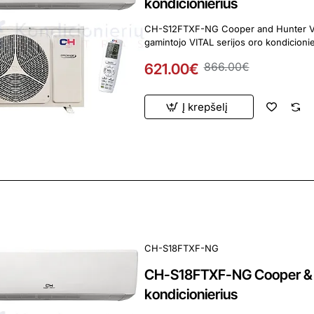
kondicionierius
CH-S12FTXF-NG Cooper and Hunter VITAL 3.2/3
621.00€
866.00€
Į krepšelį
ardavimas
CH-S18FTXF-NG
CH-S18FTXF-NG Cooper & H
kondicionierius