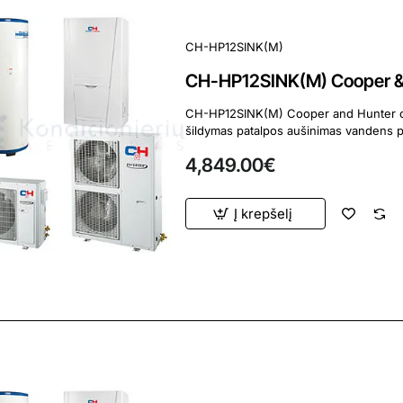
CH-HP12SINK(M)
CH-HP12SINK(M) Cooper & H
CH-HP12SINK(M) Cooper and Hunter oras-vanduo šilumos s
4,849.00€
Į krepšelį