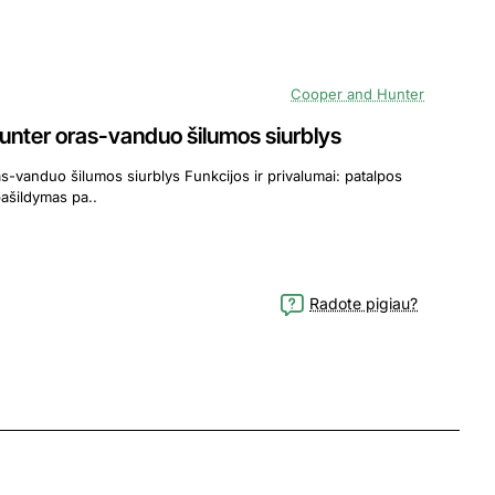
Cooper and Hunter
ter oras-vanduo šilumos siurblys
blys Funkcijos ir privalumai: patalpos
šildymas patalpos aušinimas vandens pašildymas pa..
Radote pigiau?