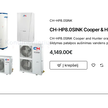
CH-HP8.0SINK
CH-HP8.0SINK Cooper & Hun
CH-HP8.0SINK Cooper and Hunter oras-vanduo šilumos siur
4,149.00€
Į krepšelį