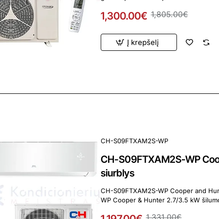
1,300.00€
1,805.00€
Į krepšelį
ardavimas
CH-S09FTXAM2S-WP
CH-S09FTXAM2S-WP Cooper
siurblys
CH-S09FTXAM2S-WP Cooper and Hunter Suprem
WP Cooper & Hunter 2.7/3.5 kW šilumos 
1,197.00€
1,331.00€