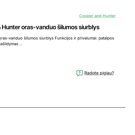
Cooper and Hunter
unter oras-vanduo šilumos siurblys
iurblys Funkcijos ir privalumai: patalpos
šildymas patalpos aušinimas vandens pašildymas ..
Radote pigiau?