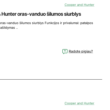
Cooper and Hunter
unter oras-vanduo šilumos siurblys
iurblys Funkcijos ir privalumai: patalpos
šildymas patalpos aušinimas vandens pašildymas ..
Radote pigiau?
Cooper and Hunter